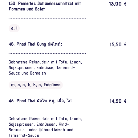
150. Paniertes Schweineschnitzel mit
13,90 €
Pommes und Salat
a, i
46. Phad Thai Gung ผัดไทกุ้ง
15,50 €
Gebratene Reisnudeln mit Tofu, Lauch,
Sojasprossen, Erdnüsse, Tamarind-
Sauce und Garnelen
m, a, c, h, k, n, Erdnüsse
45. Phad Thai ผัดไท หมู, เนื้อ, ไก่
14,50 €
Gebratene Reisnudeln mit Tofu, Lauch,
Sojasprossen, Erdnüssen, Rind-,
Schwein- oder Hühnerfleisch und
Tamarind-Sauce