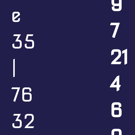
9
Vorspeisen
Suppen
Salat
Vegetarisch
e
Reis- und Nudelgerichte
Hühnerfleisch
Schweinefleisch
7
Rindfleisch
Entenfleisch
Garnelen
Fisch
Spezialitäten
Menü ab 2 Personen
Deutsche Gerichte
Beilagen
Dessert
35
21
|
49. Guay Tiew Phad Gai ก๋วยเตี๋ยวผัดไก่
14,50 €
4
Gebratene Reisnudeln mit Gemüse und
Hühnerfleisch
76
m, a
6
48. Guay Tiew Phad Pak ก๋วยเตี๋ยวผัดผัก
13,50 €
32
Gebratene Reisnudeln mit Gemüse