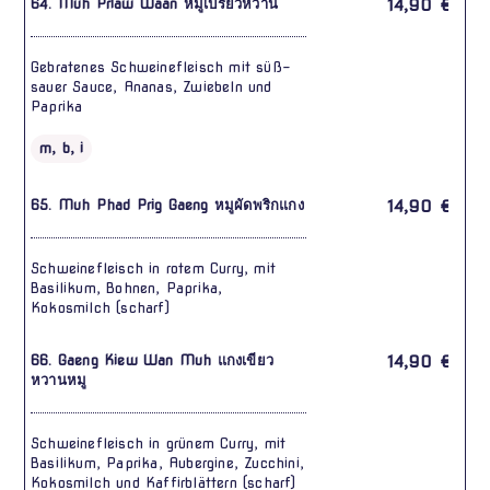
64. Muh Priaw Waan หมูเปรี้ยวหวาน
14,90 €
Gebratenes Schweinefleisch mit süß-
sauer Sauce, Ananas, Zwiebeln und
Paprika
m, b, i
65. Muh Phad Prig Gaeng หมูผัดพริกแกง
14,90 €
Schweinefleisch in rotem Curry, mit
Basilikum, Bohnen, Paprika,
Kokosmilch (scharf)
66. Gaeng Kiew Wan Muh แกงเขียว
14,90 €
หวานหมู
Schweinefleisch in grünem Curry, mit
Basilikum, Paprika, Aubergine, Zucchini,
Kokosmilch und Kaffirblättern (scharf)