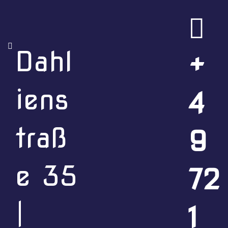
Menü überspringen
Dahl
+
iens
4
traß
9
Speisekarte
Eine thailändische Mahlzeit besteht aus allerlei
e 35
72
Speisen, Süßes, Saures, Gegrilltes bzw. Gebratenes,
Gemüse und Reis. Es ist ein herrlicher Essgenuss und
ein grandioser Augenschmaus.
|
1