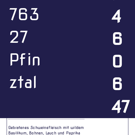
Vorspeisen
Suppen
Salat
Vegetarisch
763
4
Reis- und Nudelgerichte
Hühnerfleisch
Schweinefleisch
Rindfleisch
Entenfleisch
Garnelen
Fisch
Spezialitäten
27
6
Menü ab 2 Personen
Deutsche Gerichte
Beilagen
Dessert
Pfin
0
60. Muh Phad Pak หมูผัดผัก
14,90 €
ztal
6
Gebratenes Schweinefleisch mit
frischem Gemüse
m, b, i
47
61. Muh Phad Gra Prau หมูผัดกะเพรา
14,90 €
Gebratenes Schweinefleisch mit wildem
Basilikum, Bohnen, Lauch und Paprika