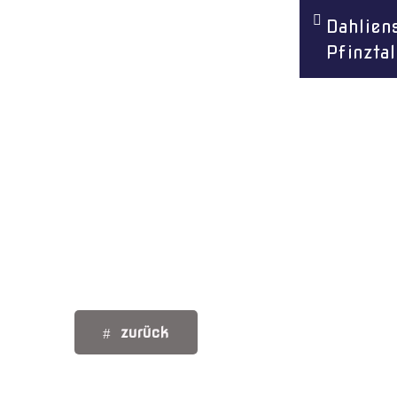
Dahlien
Menü überspringen
Pfinztal
zurück