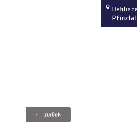
Dahlien
Menü überspringen
Pfinztal
zurück