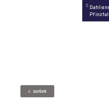
Dahlien
Menü überspringen
Pfinztal
zurück